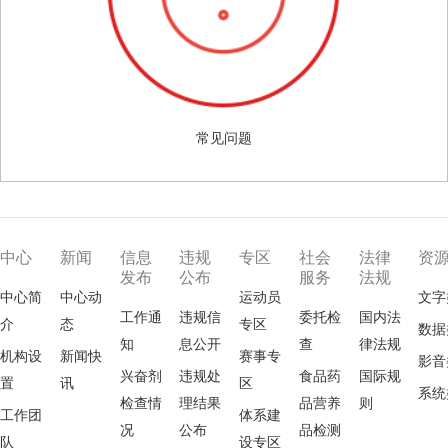
常见问题
中心
新闻
信息
违规
专区
社会
法律
资
发布
公布
服务
法规
中心简
中心动
运动员
文字
工作通
违规信
委托检
国内法
介
态
专区
数据
知
息公开
查
律法规
机构设
新闻快
赛事专
影音
兴奋剂
违规处
食品药
国际规
置
讯
区
系统
检查情
理结果
品营养
则
工作团
体系建
况
公布
品检测
队
设专区