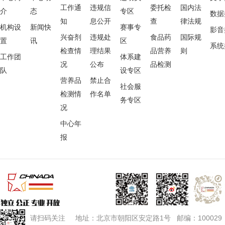
工作通
违规信
委托检
国内法
介
态
专区
数据
知
息公开
查
律法规
机构设
新闻快
赛事专
影音
兴奋剂
违规处
食品药
国际规
置
讯
区
系统
检查情
理结果
品营养
则
工作团
体系建
况
公布
品检测
队
设专区
营养品
禁止合
社会服
检测情
作名单
务专区
况
中心年
报
请扫码关注 地址：北京市朝阳区安定路1号 邮编：100029