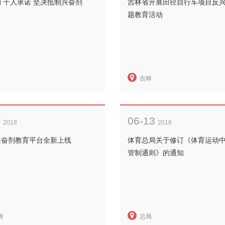
 千人承诺 坚决抵制兴奋剂
吉林省开展田径自行车项目反
题教育活动
吉林
4
06-13
2018
2018
兴奋剂教育平台全新上线
体育总局关于修订《体育运动
管制通则》的通知
网
总局