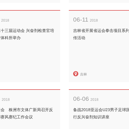
06-11
2018
2018
第十三届运动会 兴奋剂检查官培
吉林省开展省运会拳击项目系
省体科所举办
传活动
吉林
8
06-06
2018
2018
运会 株洲市文体广新局召开反
备战2018亚运会U23男子足球
和赛风赛纪工作会议
行反兴奋剂知识讲座