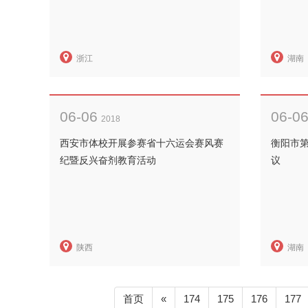
浙江
湖南
06-06
06-0
2018
西安市体校开展参赛省十六运会赛风赛
衡阳市
纪暨反兴奋剂教育活动
议
陕西
湖南
首页
«
174
175
176
177