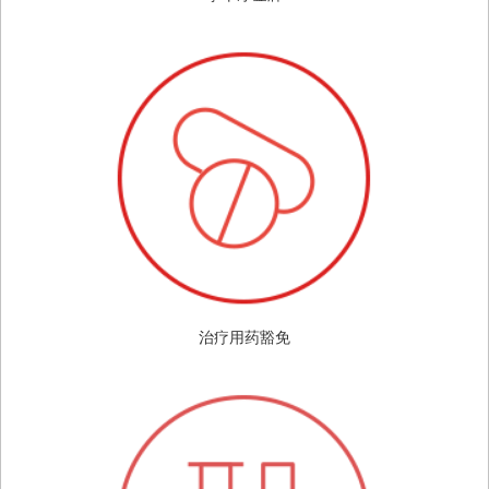
治疗用药豁免