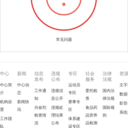
常见问题
中心
新闻
信息
违规
专区
社会
法律
资
发布
公布
服务
法规
中心简
中心动
运动员
文字
工作通
违规信
委托检
国内法
介
态
专区
数据
知
息公开
查
律法规
机构设
新闻快
赛事专
影音
兴奋剂
违规处
食品药
国际规
置
讯
区
系统
检查情
理结果
品营养
则
工作团
体系建
况
公布
品检测
队
设专区