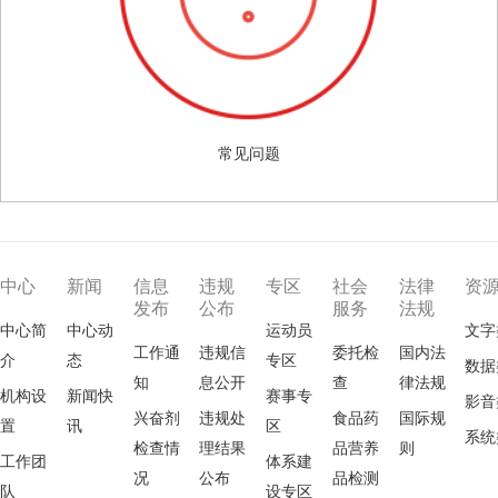
常见问题
中心
新闻
信息
违规
专区
社会
法律
资
发布
公布
服务
法规
中心简
中心动
运动员
文字
工作通
违规信
委托检
国内法
介
态
专区
数据
知
息公开
查
律法规
机构设
新闻快
赛事专
影音
兴奋剂
违规处
食品药
国际规
置
讯
区
系统
检查情
理结果
品营养
则
工作团
体系建
况
公布
品检测
队
设专区