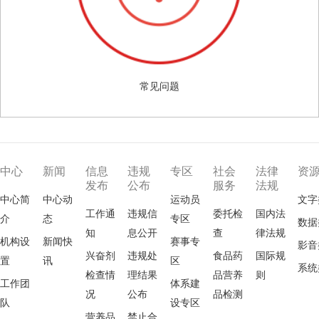
常见问题
中心
新闻
信息
违规
专区
社会
法律
资
发布
公布
服务
法规
中心简
中心动
运动员
文字
工作通
违规信
委托检
国内法
介
态
专区
数据
知
息公开
查
律法规
机构设
新闻快
赛事专
影音
兴奋剂
违规处
食品药
国际规
置
讯
区
系统
检查情
理结果
品营养
则
工作团
体系建
况
公布
品检测
队
设专区
营养品
禁止合