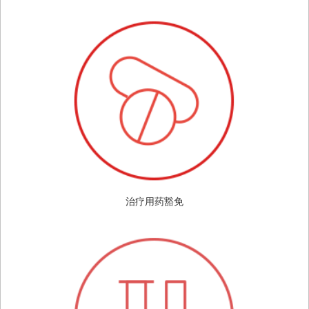
治疗用药豁免