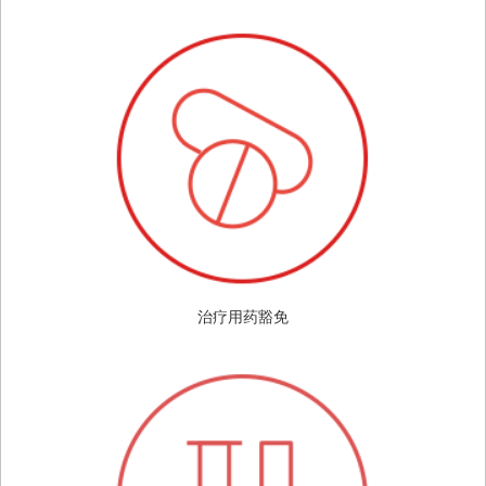
治疗用药豁免