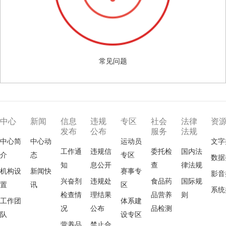
常见问题
中心
新闻
信息
违规
专区
社会
法律
资
发布
公布
服务
法规
中心简
中心动
运动员
文字
工作通
违规信
委托检
国内法
介
态
专区
数据
知
息公开
查
律法规
机构设
新闻快
赛事专
影音
兴奋剂
违规处
食品药
国际规
置
讯
区
系统
检查情
理结果
品营养
则
工作团
体系建
况
公布
品检测
队
设专区
营养品
禁止合