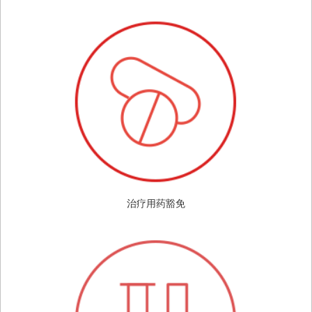
治疗用药豁免