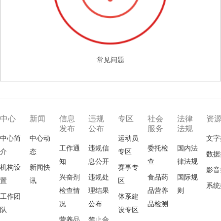
常见问题
中心
新闻
信息
违规
专区
社会
法律
资
发布
公布
服务
法规
中心简
中心动
运动员
文字
工作通
违规信
委托检
国内法
介
态
专区
数据
知
息公开
查
律法规
机构设
新闻快
赛事专
影音
兴奋剂
违规处
食品药
国际规
置
讯
区
系统
检查情
理结果
品营养
则
工作团
体系建
况
公布
品检测
队
设专区
营养品
禁止合