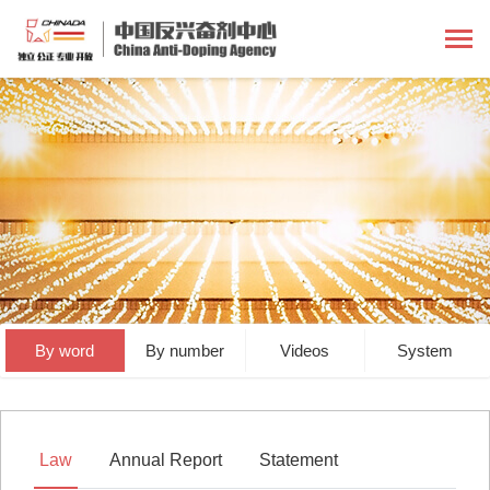
By word
By number
Videos
System
Law
Annual Report
Statement