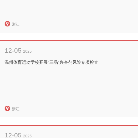
浙江
12-05
2025
温州体育运动学校开展“三品”兴奋剂风险专项检查
浙江
12-05
2025