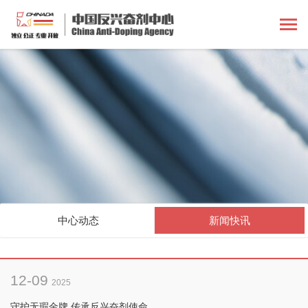
中心动态
新闻快讯
12-09
2025
守护无瑕金牌 传承反兴奋剂使命