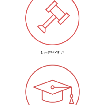
结果管理和听证