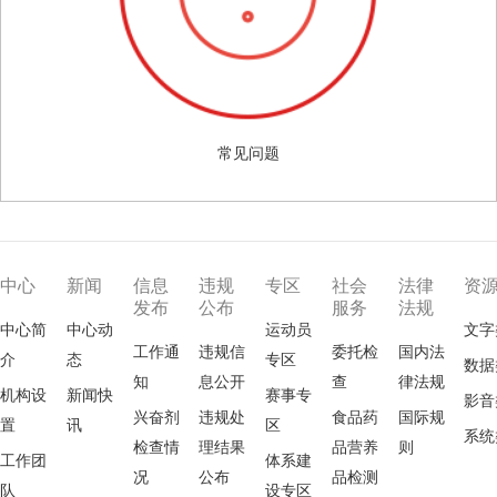
常见问题
中心
新闻
信息
违规
专区
社会
法律
资
发布
公布
服务
法规
中心简
中心动
运动员
文字
工作通
违规信
委托检
国内法
介
态
专区
数据
知
息公开
查
律法规
机构设
新闻快
赛事专
影音
兴奋剂
违规处
食品药
国际规
置
讯
区
系统
检查情
理结果
品营养
则
工作团
体系建
况
公布
品检测
队
设专区