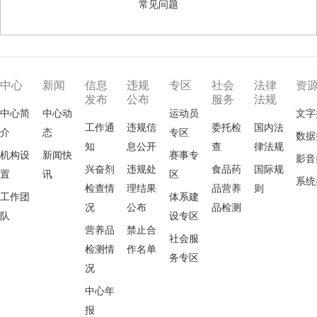
常见问题
中心
新闻
信息
违规
专区
社会
法律
资
发布
公布
服务
法规
中心简
中心动
运动员
文字
工作通
违规信
委托检
国内法
介
态
专区
数据
知
息公开
查
律法规
机构设
新闻快
赛事专
影音
兴奋剂
违规处
食品药
国际规
置
讯
区
系统
检查情
理结果
品营养
则
工作团
体系建
况
公布
品检测
队
设专区
营养品
禁止合
社会服
检测情
作名单
务专区
况
中心年
报