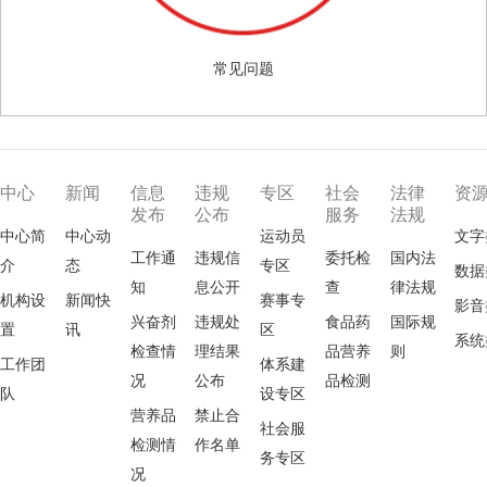
常见问题
中心
新闻
信息
违规
专区
社会
法律
资
发布
公布
服务
法规
中心简
中心动
运动员
文字
工作通
违规信
委托检
国内法
介
态
专区
数据
知
息公开
查
律法规
机构设
新闻快
赛事专
影音
兴奋剂
违规处
食品药
国际规
置
讯
区
系统
检查情
理结果
品营养
则
工作团
体系建
况
公布
品检测
队
设专区
营养品
禁止合
社会服
检测情
作名单
务专区
况