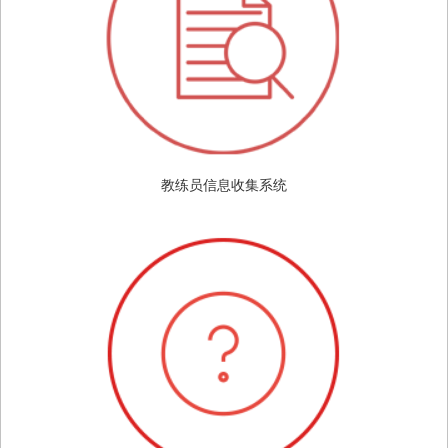
教练员信息收集系统