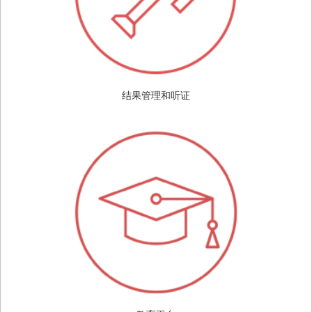
结果管理和听证