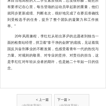
来自当地高校的大二学生素质很高，态度很积极，能把所
有要求记在心里，每当登场的运动员举起新的重量，他们
就同步更新成绩、判断名次，很好地完成了在赛后准确找
到受检选手的任务，提升了整个团队的凝聚力和工作效
率。”
20年风雨兼程，李红红从初出茅庐的志愿者到独当一
面的检查站经理，捍卫着“拿干净的金牌”的底线，见证着我
国反兴奋剂事业的不断发展，也感受着青年一代的热忱与
力量。对规则的敬畏、对专业的坚持、对责任的担当，这
是李红红对年轻从业者的期许，也是她二十年如一日的信
念。
< 上一篇
下一篇 >
（中国体育报》）
《中国反兴奋剂中心2024年报》发布
（中国体育报）
十五运会运动员共