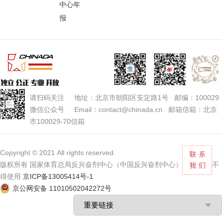
中心年
报
请扫码关注 地址：北京市朝阳区安定路1号 邮编：100029
微信公众号 Email：contact@chinada.cn 邮箱信箱：北京
市100029-70信箱
Copyright © 2021 All rights reserved
版权所有 国家体育总局反兴奋剂中心（中国反兴奋剂中心） 未经授权不
得使用
京ICP备13005414号-1
京公网安备 11010502042272号