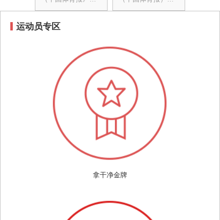
运动员专区
拿干净金牌