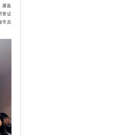
、屠嘉
荣誉证
海市反