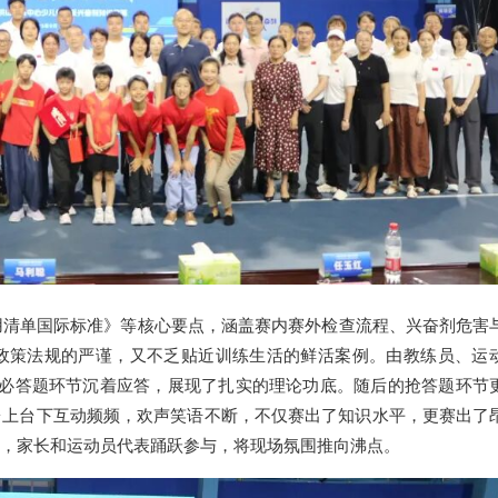
用清单国际标准》等核心要点，涵盖赛内赛外检查流程、兴奋剂危害
政策法规的严谨，又不乏贴近训练生活的鲜活案例。由教练员、运
在必答题环节沉着应答，展现了扎实的理论功底。随后的抢答题环节
台上台下互动频频，欢声笑语不断，不仅赛出了知识水平，更赛出了
，家长和运动员代表踊跃参与，将现场氛围推向沸点。