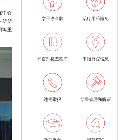
在中心
拿干净金牌
治疗用药豁免
科所所
厨等重
兴奋剂检查程序
申报行踪信息
违规举报
结果管理和听证
教育平台
用药查询