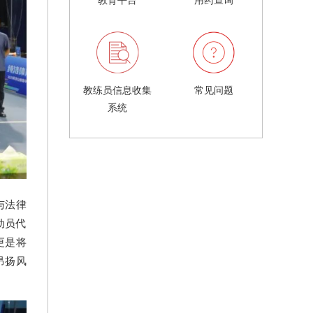
教练员信息收集
常见问题
系统
与法律
动员代
更是将
昂扬风