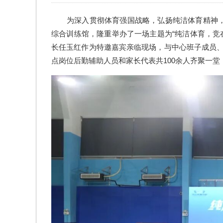
为深入贯彻体育强国战略，弘扬纯洁体育精神，
综合训练馆，隆重举办了一场主题为“纯洁体育，竞
长任玉红作为特邀嘉宾亲临现场，与中心班子成员
点岗位后勤辅助人员和家长代表共100余人齐聚一