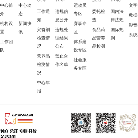
中心简
中心动
运动员
文字
工作通
违规信
委托检
国内法
介
态
专区
数据
知
息公开
查
律法规
机构设
新闻快
赛事专
影音
兴奋剂
违规处
食品药
国际规
置
讯
区
系统
检查情
理结果
品营养
则
工作团
体系建
况
公布
品检测
队
设专区
营养品
禁止合
社会服
检测情
作名单
务专区
况
中心年
报