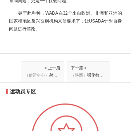
育圈问题，更是一个社会问题。
鉴于此种种，WADA在32个来自欧洲、非洲和亚洲的
国家和地区反兴奋剂机构来信要求下，让USADA针对自身
问题进行整改。
< 上一篇
下一篇 >
（射运中心）
射运中心持续在全国比赛中开展反兴奋剂宣教工作
（陕西）
强化教育 提升能力，省体科所（省反兴奋剂中心）开展三品兴奋剂风险防控教育活动
运动员专区