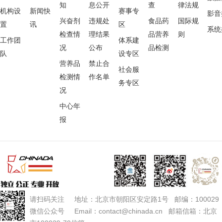
知
息公开
查
律法规
机构设
新闻快
赛事专
影音
兴奋剂
违规处
食品药
国际规
置
讯
区
系统
检查情
理结果
品营养
则
工作团
体系建
况
公布
品检测
队
设专区
营养品
禁止合
社会服
检测情
作名单
务专区
况
中心年
报
请扫码关注 地址：北京市朝阳区安定路1号 邮编：100029
微信公众号 Email：contact@chinada.cn 邮箱信箱：北京