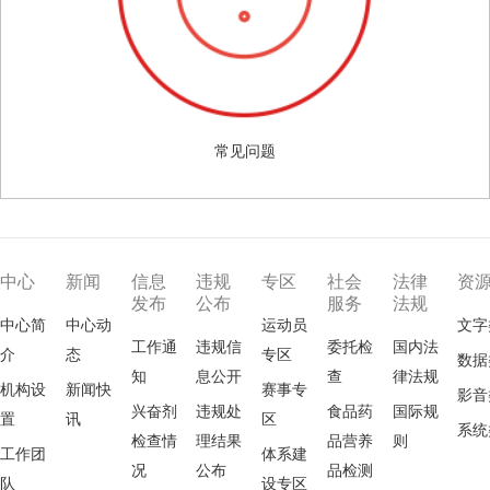
常见问题
中心
新闻
信息
违规
专区
社会
法律
资
发布
公布
服务
法规
中心简
中心动
运动员
文字
工作通
违规信
委托检
国内法
介
态
专区
数据
知
息公开
查
律法规
机构设
新闻快
赛事专
影音
兴奋剂
违规处
食品药
国际规
置
讯
区
系统
检查情
理结果
品营养
则
工作团
体系建
况
公布
品检测
队
设专区