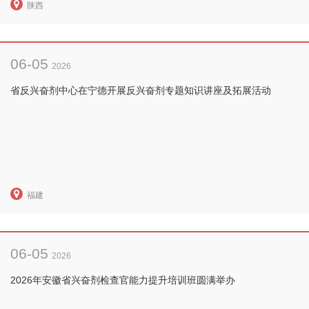
陕西
06-05
2026
省反兴奋剂中心在宁德开展反兴奋剂专题知识讲座及拓展活动
福建
06-05
2026
2026年安徽省兴奋剂检查官能力提升培训班圆满举办