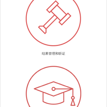
结果管理和听证