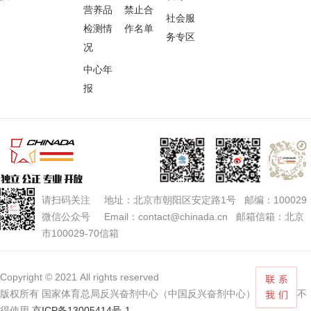
营养品
禁止合
社会服
检测情
作名单
务专区
况
中心年
报
请扫码关注 地址：北京市朝阳区安定路1号 邮编：100029
微信公众号 Email：contact@chinada.cn 邮箱信箱：北京
市100029-70信箱
Copyright © 2021 All rights reserved
版权所有 国家体育总局反兴奋剂中心（中国反兴奋剂中心） 未经授权不
得使用
京ICP备13005414号-1