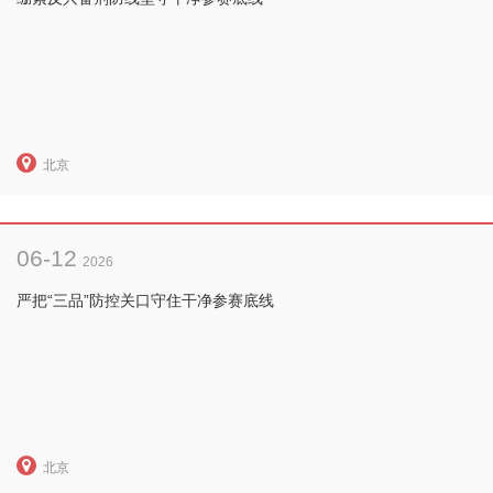
北京
06-12
2026
严把“三品”防控关口守住干净参赛底线
北京