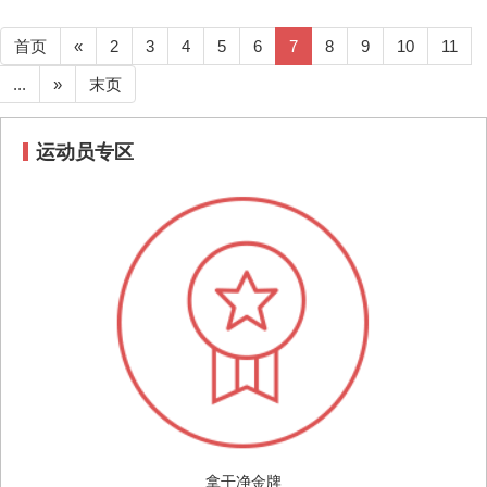
首页
«
2
3
4
5
6
7
8
9
10
11
...
»
末页
运动员专区
拿干净金牌