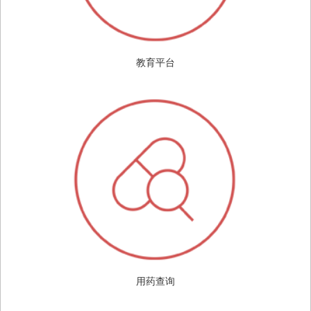
教育平台
用药查询