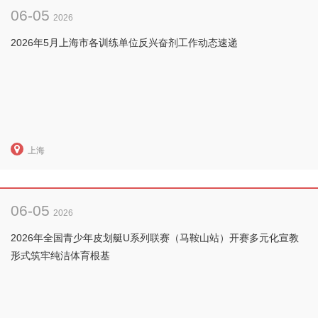
06-05
2026
2026年5月上海市各训练单位反兴奋剂工作动态速递
上海
06-05
2026
2026年全国青少年皮划艇U系列联赛（马鞍山站）开赛多元化宣教
形式筑牢纯洁体育根基