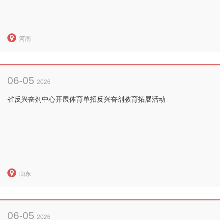
河南
06-05
2026
省反兴奋剂中心开展体育单招反兴奋剂教育拓展活动
山东
06-05
2026