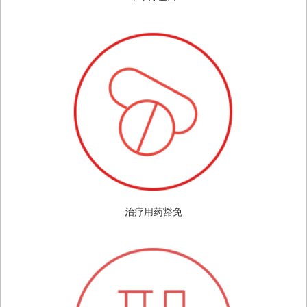
治疗用药豁免