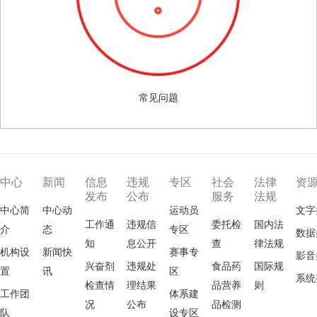
常见问题
中心
新闻
信息
违规
专区
社会
法律
资
发布
公布
服务
法规
中心简
中心动
运动员
文字
工作通
违规信
委托检
国内法
介
态
专区
数据
知
息公开
查
律法规
机构设
新闻快
赛事专
影音
兴奋剂
违规处
食品药
国际规
置
讯
区
系统
检查情
理结果
品营养
则
工作团
体系建
况
公布
品检测
队
设专区