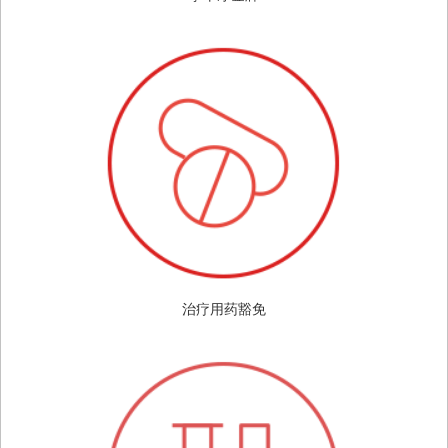
治疗用药豁免