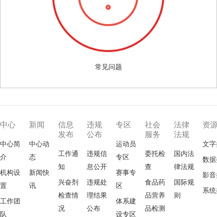
常见问题
中心
新闻
信息
违规
专区
社会
法律
资
发布
公布
服务
法规
中心简
中心动
运动员
文字
工作通
违规信
委托检
国内法
介
态
专区
数据
知
息公开
查
律法规
机构设
新闻快
赛事专
影音
兴奋剂
违规处
食品药
国际规
置
讯
区
系统
检查情
理结果
品营养
则
工作团
体系建
况
公布
品检测
队
设专区